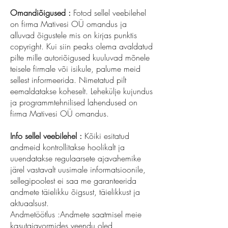
Omandiõigused :
Fotod sellel veebilehel
on firma Mativesi OÜ omandus ja
alluvad õigustele mis on kirjas punktis
copyright. Kui siin peaks olema avaldatud
pilte mille autoriõigused kuuluvad mõnele
teisele firmale või isikule, palume meid
sellest informeerida. Nimetatud pilt
eemaldatakse koheselt. Lehekülje kujundus
ja programmtehnilised lahendused on
firma Mativesi OÜ omandus.
Info sellel veebilehel :
Kõiki esitatud
andmeid kontrollitakse hoolikalt ja
uuendatakse regulaarsete ajavahemike
järel vastavalt uusimale informatsioonile,
sellegipoolest ei saa me garanteerida
andmete täielikku õigsust, täielikkust ja
aktuaalsust.
Andmetöötlus :Andmete saatmisel meie
kasutajavormides veendu oled