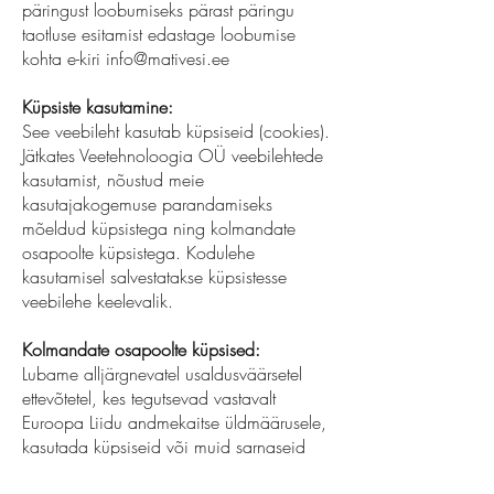
päringust loobumiseks pärast päringu
taotluse esitamist edastage loobumise
kohta e-kiri
info@mativesi.ee
Küpsiste kasutamine:
See veebileht kasutab küpsiseid (cookies).
Jätkates Veetehnoloogia OÜ veebilehtede
kasutamist, nõustud meie
kasutajakogemuse parandamiseks
mõeldud küpsistega ning kolmandate
osapoolte küpsistega. Kodulehe
kasutamisel salvestatakse küpsistesse
veebilehe keelevalik.
Kolmandate osapoolte küpsised:
Lubame alljärgnevatel usaldusväärsetel
ettevõtetel, kes tegutsevad vastavalt
Euroopa Liidu andmekaitse üldmäärusele,
kasutada küpsiseid või muid sarnaseid
tehnoloogiaid reklaami- ja uurimisteenuste