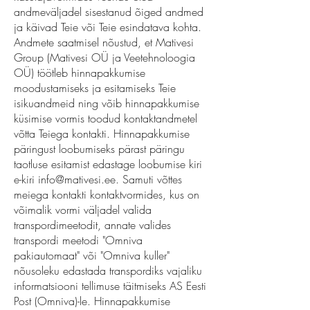
andmeväljadel sisestanud õiged andmed
ja käivad Teie või Teie esindatava kohta.
Andmete saatmisel nõustud, et Mativesi
Group (Mativesi OÜ ja Veetehnoloogia
OÜ) töötleb hinnapakkumise
moodustamiseks ja esitamiseks Teie
isikuandmeid ning võib hinnapakkumise
küsimise vormis toodud kontaktandmetel
võtta Teiega kontakti. Hinnapakkumise
päringust loobumiseks pärast päringu
taotluse esitamist edastage loobumise kiri
e-kiri
info@mativesi.ee
. Samuti võttes
meiega kontakti kontaktvormides, kus on
võimalik vormi väljadel valida
transpordimeetodit, annate valides
transpordi meetodi "Omniva
pakiautomaat" või "Omniva kuller"
nõusoleku edastada transpordiks vajaliku
informatsiooni tellimuse täitmiseks AS Eesti
Post (Omniva)-le. Hinnapakkumise