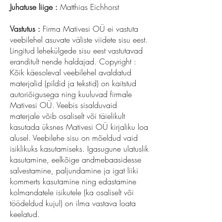
Juhatuse liige :
Matthias Eichhorst
Vastutus :
Firma Mativesi OÜ ei vastuta
veebilehel asuvate väliste viidete sisu eest.
Lingitud lehekülgede sisu eest vastutavad
eranditult nende haldajad. Copyright :
Kõik käesoleval veebilehel avaldatud
materjalid (pildid ja tekstid) on kaitstud
autoriõigusega ning kuuluvad firmale
Mativesi OÜ. Veebis sisalduvaid
materjale võib osaliselt või täielikult
kasutada üksnes Mativesi OÜ kirjaliku loa
alusel. Veebilehe sisu on mõeldud vaid
isiklikuks kasutamiseks. Igasugune ulatuslik
kasutamine, eelkõige andmebaasidesse
salvestamine, paljundamine ja igat liiki
kommerts kasutamine ning edastamine
kolmandatele isikutele (ka osaliselt või
töödeldud kujul) on ilma vastava loata
keelatud.